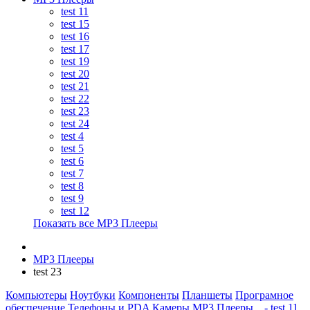
test 11
test 15
test 16
test 17
test 19
test 20
test 21
test 22
test 23
test 24
test 4
test 5
test 6
test 7
test 8
test 9
test 12
Показать все MP3 Плееры
MP3 Плееры
test 23
Компьютеры
Ноутбуки
Компоненты
Планшеты
Програмное
обеспечение
Телефоны и PDA
Камеры
MP3 Плееры
- test 11