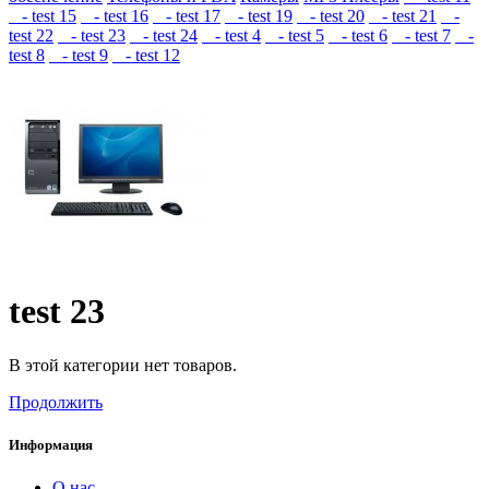
- test 15
- test 16
- test 17
- test 19
- test 20
- test 21
-
test 22
- test 23
- test 24
- test 4
- test 5
- test 6
- test 7
-
test 8
- test 9
- test 12
test 23
В этой категории нет товаров.
Продолжить
Информация
О нас